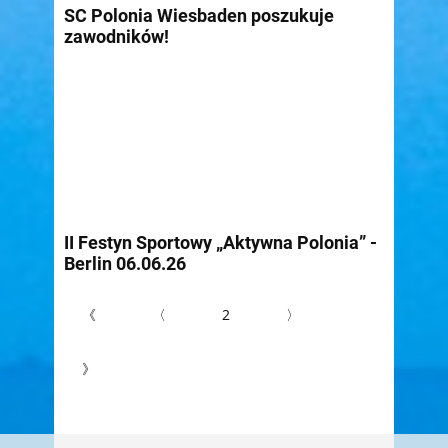
SC Polonia Wiesbaden poszukuje
zawodników!
II Festyn Sportowy „Aktywna Polonia” -
Berlin 06.06.26
《
〈
2
〉
》