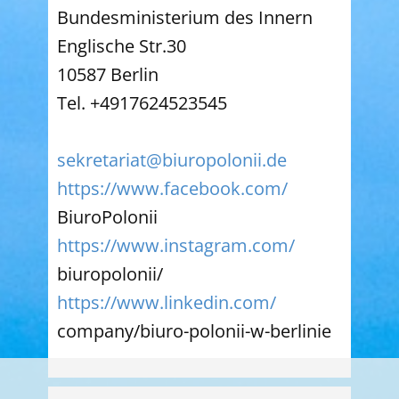
Bundesministerium des Innern
Englische Str.30
10587 Berlin
Tel. +4917624523545
sekretariat@biuropolonii.de
https://www.facebook.com/
BiuroPolonii
https://www.instagram.com/
biuropolonii/
https://www.linkedin.com/
company/biuro-polonii-w-
berlinie