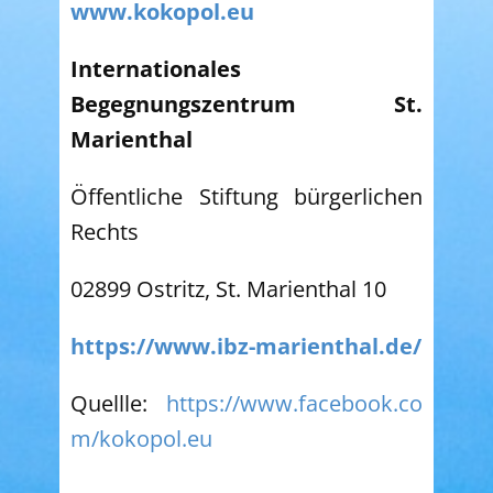
www.kokopol.eu
Internationales
Begegnungszentrum St.
Marienthal
Öffentliche Stiftung bürgerlichen
Rechts
02899 Ostritz, St. Marienthal 10
https://www.ibz-marienthal.de/
Quellle:
https://www.facebook.co
m/kokopol.eu