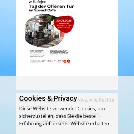
Cookies & Privacy
Copyright © 2026 Polonia Viva. Alle Rechte
vorbehalten.
Diese Website verwendet Cookies, um
Joomla!
ist freie, unter der
GNU/GPL-
sicherzustellen, dass Sie die beste
Lizenz
veröffentlichte Software.
Erfahrung auf unserer Website erhalten.