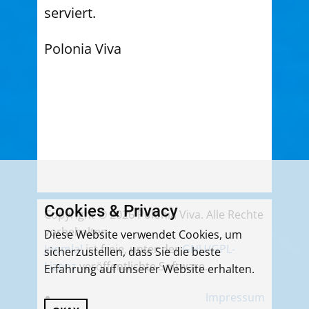
serviert.
Polonia Viva
Cookies & Privacy
Copyright © 2026 Polonia Viva. Alle Rechte
vorbehalten.
Diese Website verwendet Cookies, um
Joomla!
ist freie, unter der
GNU/GPL-
sicherzustellen, dass Sie die beste
Lizenz
veröffentlichte Software.
Erfahrung auf unserer Website erhalten.
Impressum