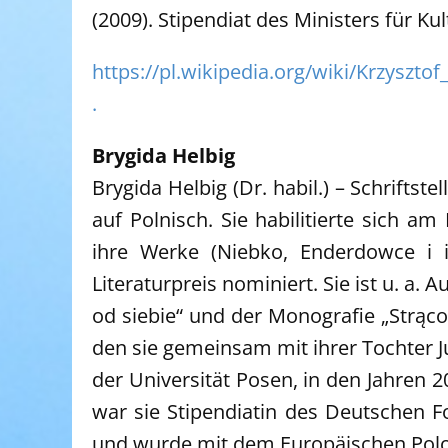
(2009). Stipendiat des Ministers für Ku
https://pl.wikipedia.org/wiki/Krzysz
.
Brygida Helbig
Brygida Helbig (Dr. habil.) – Schriftst
auf Polnisch. Sie habilitierte sich am
ihre Werke (Niebko, Enderdowce i 
Literaturpreis nominiert. Sie ist u. a
od siebie“ und der Monografie „Strąco
den sie gemeinsam mit ihrer Tochter Ju
der Universität Posen, in den Jahren 20
war sie Stipendiatin des Deutschen Fo
und wurde mit dem Europäischen Polon