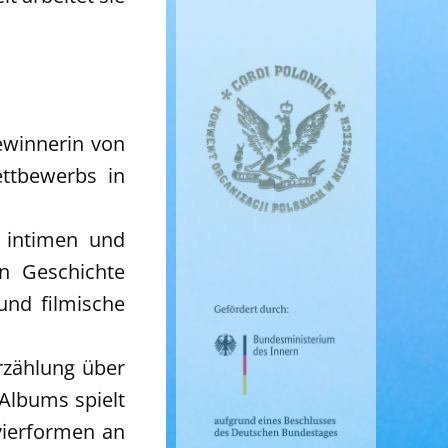
Gewinnerin von
ettbewerbs in
n intimen und
en Geschichte
und filmische
rzählung über
Albums spielt
vierformen an