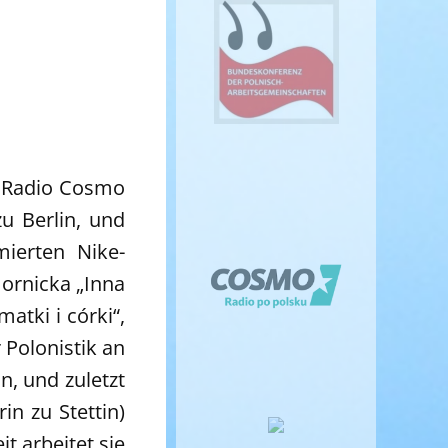
ei Radio Cosmo
zu Berlin, und
ierten Nike-
mornicka „Inna
atki i córki“,
 Polonistik an
n, und zuletzt
in zu Stettin)
 arbeitet sie