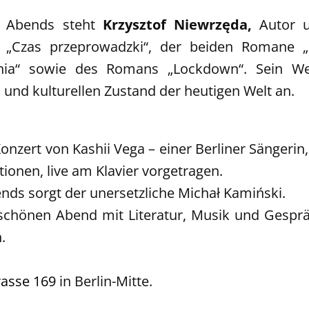
es Abends steht
Krzysztof Niewrzęda,
Autor u.
 „Czas przeprowadzki“, der beiden Romane „
enia“ sowie des Romans „Lockdown“. Sein W
 und kulturellen Zustand der heutigen Welt an.
onzert von Kashii Vega – einer Berliner Sängerin,
ionen, live am Klavier vorgetragen.
nds sorgt der unersetzliche Michał Kamiński.
n schönen Abend mit Literatur, Musik und Gespr
.
rasse 169
in Berlin-Mitte.