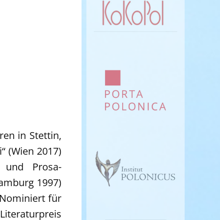
en in Stettin,
i“ (Wien 2017)
k- und Prosa-
Hamburg 1997)
Nominiert für
iteraturpreis