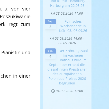
und Kultur Hamburg-
Harburg am 22.08.26
 a. von vier
28.08.2026
11:00
Poszukiwanie
Polnisches
Sep.
erk regt zum
Wochenende in
3
Köln 03.-06.09.26
03.09.2026
14:00
-
06.09.2026
Der Krönungssaal
 Pianistin und
Sep.
im Aachener
4
Rathaus wird im
September erneut die
diesjährigen Preisträger
des europäischen
ächen in einer
Polonicus-Preises 2026
begrüßen
04.09.2026
12:00