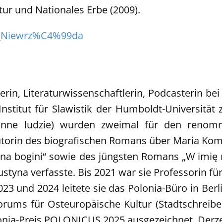
ltur und Nationales Erbe (2009).
tof_Niewrz%C4%99da
ellerin, Literaturwissenschaftlerin, Podcasterin b
 Institut für Slawistik der Humboldt-Universität 
inne ludzie) wurden zweimal für den renomm
. Autorin des biografischen Romans über Maria Ko
na bogini“ sowie des jüngsten Romans „W imię m
styna verfasste. Bis 2021 war sie Professorin für
23 und 2024 leitete sie das Polonia-Büro in Berli
rums für Osteuropäische Kultur (Stadtschreiber
ia-Preis POLONICUS 2025 ausgezeichnet. Derzeit