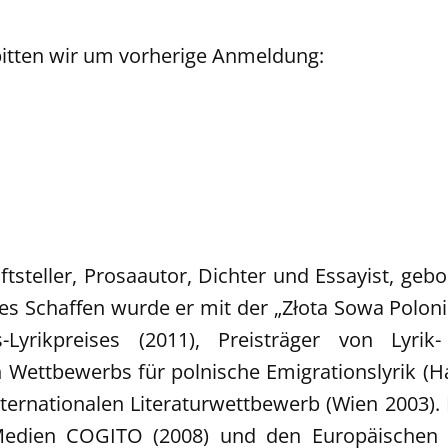
bitten wir um vorherige Anmeldung:
tsteller, Prosaautor, Dichter und Essayist, gebor
ches Schaffen wurde er mit der „Złota Sowa Poloni
us-Lyrikpreises (2011), Preisträger von Lyri
 Wettbewerbs für polnische Emigrationslyrik (
ternationalen Literaturwettbewerb (Wien 2003). 
 Medien COGITO (2008) und den Europäischen L