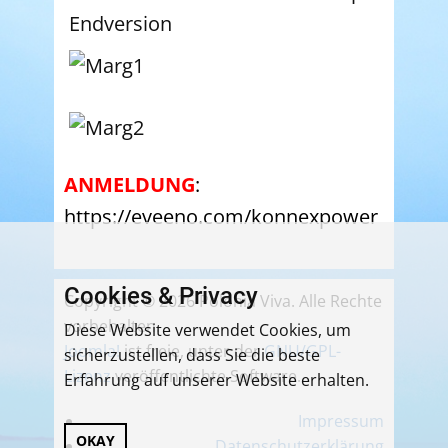
ANMELDUNG
:
https://eveeno.com/konnexpower
Cookies & Privacy
Copyright © 2026 Polonia Viva. Alle Rechte
vorbehalten.
Diese Website verwendet Cookies, um
Joomla!
ist freie, unter der
GNU/GPL-
sicherzustellen, dass Sie die beste
Lizenz
veröffentlichte Software.
Erfahrung auf unserer Website erhalten.
Impressum
OKAY
Datenschutzerklärung