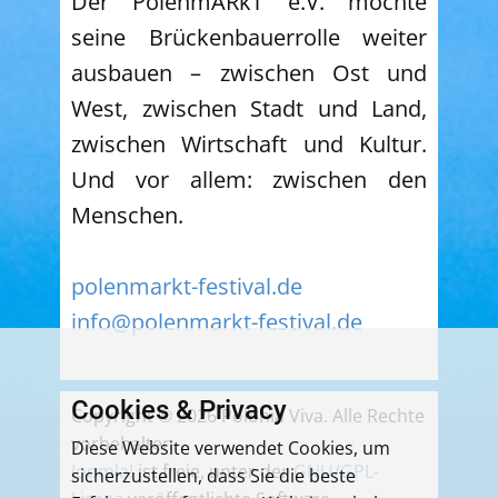
Der PolenmARkT e.V. möchte
seine Brückenbauerrolle weiter
ausbauen – zwischen Ost und
West, zwischen Stadt und Land,
zwischen Wirtschaft und Kultur.
Und vor allem: zwischen den
Menschen.
polenmarkt-festival.de
info@polenmarkt-festival.de
Cookies & Privacy
Copyright © 2026 Polonia Viva. Alle Rechte
vorbehalten.
Diese Website verwendet Cookies, um
Joomla!
ist freie, unter der
GNU/GPL-
sicherzustellen, dass Sie die beste