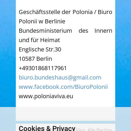
Geschäftsstelle der Polonia / Biuro
Polonii w Berlinie
Bundesministerium des Innern
und für Heimat
Englische Str.30
10587 Berlin
+49301868117961
biuro.bundeshaus@gmail.com
www.facebook.com/BiuroPolonii
www.poloniaviva.eu
Cookies & Privacy
Copyright © 2026 Polonia Viva. Alle Rechte