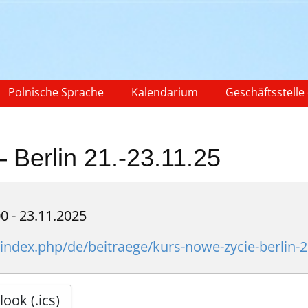
Polnische Sprache
Kalendarium
Geschäftsstelle
Berlin 21.-23.11.25
00
-
23.11.2025
/index.php/de/beitraege/kurs-nowe-zycie-berlin-2
ook (.ics)