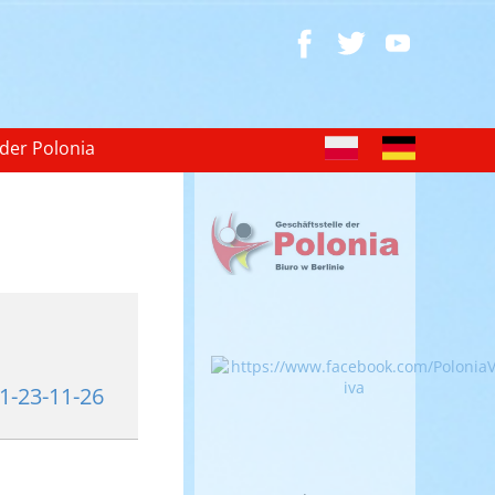
 der Polonia
1-23-11-26
.