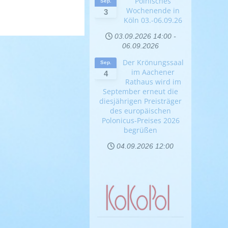
Polnisches
Sep.
Wochenende in
3
Köln 03.-06.09.26
03.09.2026
14:00
-
06.09.2026
Der Krönungssaal
Sep.
im Aachener
4
Rathaus wird im
September erneut die
diesjährigen Preisträger
des europäischen
Polonicus-Preises 2026
begrüßen
04.09.2026
12:00